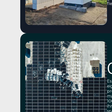
fl
Es
ei
pr
ma
10
ih
sp