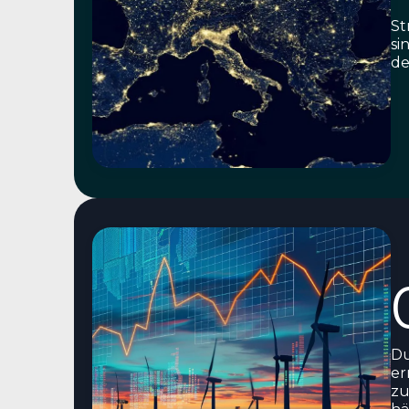
St
si
de
Du
er
zu