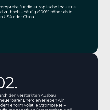
rompreise für die europäische Industrie
nd zu hoch – häufig >100% höher als in
n USA oder China.
02.
rch den verstärkten Ausbau
neuerbarer Energien erleben wir
dem enorm volatile Strompreise –