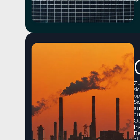
Zu
si
op
Si
au
au
Op
In
Be
al