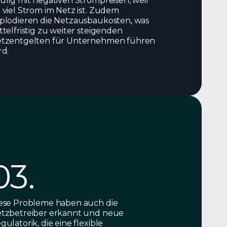
ufig mit negativen Strompreisen, weil
 viel Strom im Netz ist. Zudem
plodieren die Netzausbaukosten, was
ttelfristig zu weiter steigenden
tzentgelten für Unternehmen führen
rd.
03.
ese Probleme haben auch die
tzbetreiber erkannt und neue
gulatorik, die eine flexible