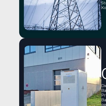
St
Ko
Di
Ba
Pr
Ba
ge