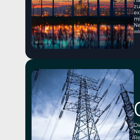
hä
zu
ex
mi
Ne
wi
Di
Ne
Re