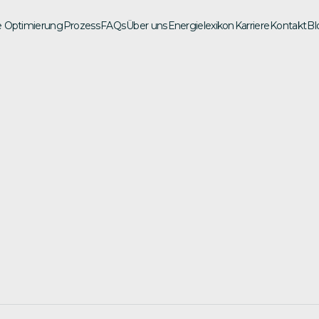
e Optimierung
Prozess
FAQs
Über uns
Energielexikon
Karriere
Kontakt
Bl